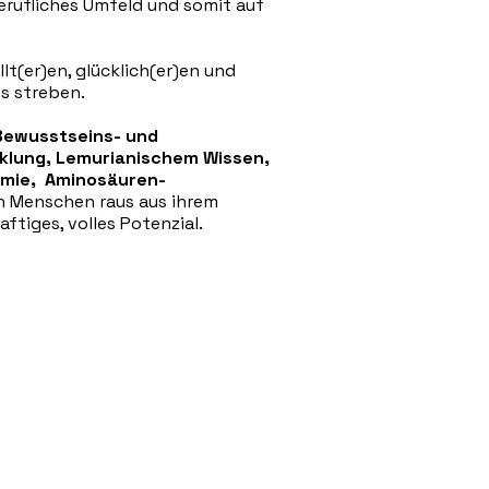
berufliches Umfeld und somit auf
lt(er)en, glücklich(er)en und
es streben.
Bewusstseins- und
klung, Lemurianischem Wissen,
omie, Aminosäuren-
ch Menschen raus aus ihrem
ftiges, volles Potenzial.