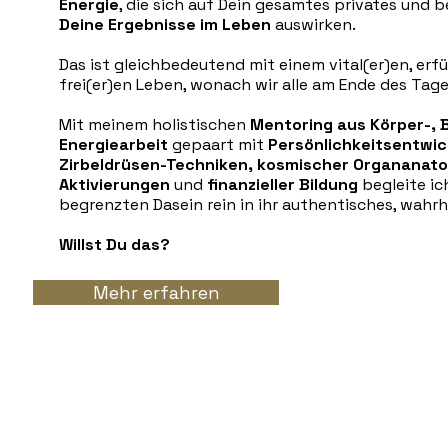
Energie
, die sich auf Dein gesamtes privates und 
Deine Ergebnisse im Leben
auswirken.
Das ist gleichbedeutend mit einem vital(er)en, erfül
frei(er)en Leben, wonach wir alle am Ende des Tag
Mit meinem holistischen
Mentoring aus Körper-, 
Energiearbeit
gepaart mit
Persönlichkeitsentwic
Zirbeldrüsen-Techniken, kosmischer Organanat
Aktivierungen
und
finanzieller Bildung
b
egleite i
begrenzten Dasein rein in ihr authentisches, wahrha
Willst Du das?
Mehr erfahren