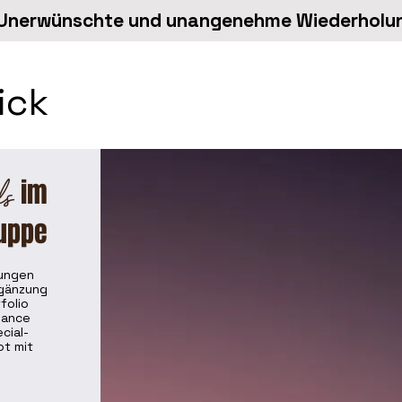
ick
ls
im
ruppe
dungen
rgänzung
folio
hance
cial-
t mit