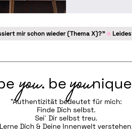
siert mir schon wieder (Thema X)?"
you
you
be
. be
nique
"Authentizität bedeutet für mich:
Finde Dich selbst.
Sei´ Dir selbst treu.
Lerne Dich & Deine Innenwelt verstehen