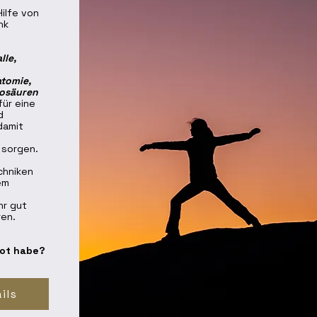
ilfe von
nk
lle,
tomie,
nosäuren
ür eine
d
damit
 sorgen.
chniken
em
hr gut
ren.
ot habe?
ils