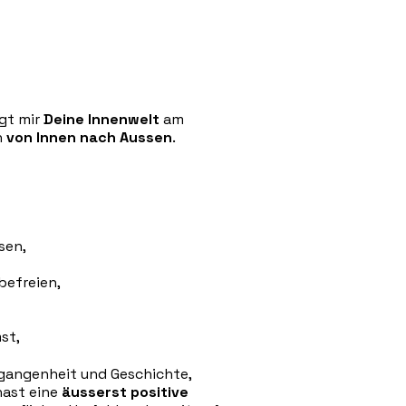
egt mir
Deine Innenwelt
am
n
von Innen nach Aussen
.
sen,
befreien,
st,
rgangenheit und Geschichte,
ast eine
äusserst positive