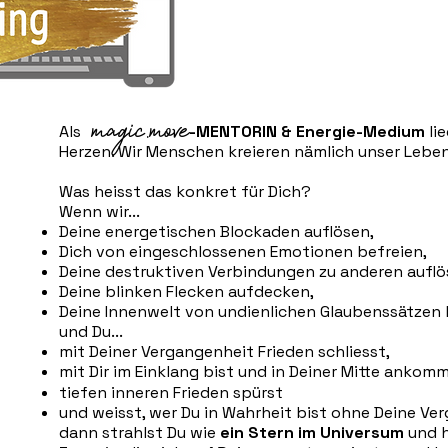
magic.move
Als
-MENTORIN & Energie-Medium
li
Herzen
.
Wir Menschen kreieren nämlich unser Lebe
Was heisst das konkret für Dich?
Wenn wir...
Deine energetischen Blockaden auflösen,
Dich von eingeschlossenen Emotionen befreien,
Deine destruktiven Verbindungen zu anderen auflö
Deine blinken Flecken aufdecken,
Deine Innenwelt von undienlichen Glaubenssätzen 
und Du...
mit Deiner Vergangenheit Frieden schliesst,
mit Dir im Einklang bist und in Deiner Mitte ankomm
tiefen inneren Frieden spürst
und weisst, wer Du in Wahrheit bist ohne Deine Ve
dann strahlst Du wie
ein Stern im Universum
und h