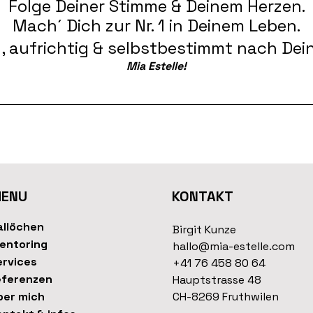
Folge Deiner Stimme & Deinem Herzen.
Mach´ Dich zur Nr. 1 in Deinem Leben.
, aufrichtig & selbstbestimmt nach Dein
Mia Estelle!
ENU
KONTAKT
allöchen
Birgit Kunze
entoring
hallo@mia-estelle.com
ervices
+41 76 458 80 64
eferenzen
Hauptstrasse 48
ber mich
CH-8269 Fruthwilen