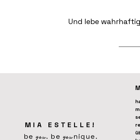
Und lebe wahrhaftig
M
h
m
s
MIA ESTELLE!
r
you
you
ü
be
. be
nique.