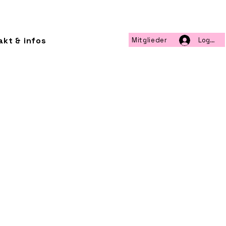
akt & infos
Mitglieder
Log-in