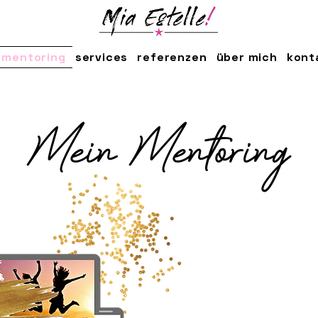
mentoring
services
referenzen
über mich
kont
Mein Mentoring