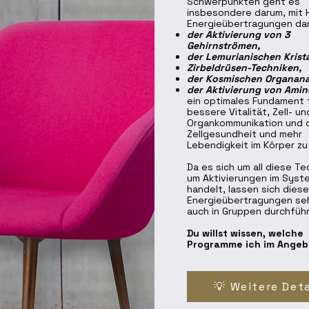
Schwerpunkten geht es
insbesondere darum, mit H
Energieübertragungen da
der Aktivierung von 3
Gehirnströmen,
der Lemurianischen Krista
Zirbeldrüsen-Techniken,
der Kosmischen Organana
der Aktivierung von Ami
ein optimales Fundament f
bessere Vitalität, Zell- un
Organkommunikation und 
Zellgesundheit und mehr
Lebendigkeit im Körper zu
Da es sich um all diese Te
um Aktivierungen im Syst
handelt, lassen sich diese
Energieübertragungen se
auch in Gruppen durchfüh
Du willst wissen, welche
Programme ich im Angeb
💡 Weitere Deta