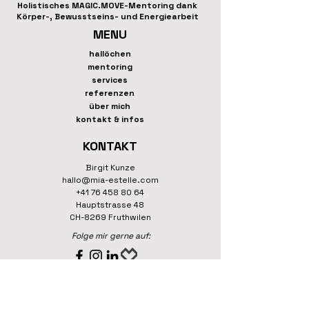
Holistisches MAGIC.MOVE-Mentoring dank
Körper-, Bewusstseins- und Energiearbeit
MENU
hallöchen
mentoring
services
referenzen
über mich
kontakt & infos
KONTAKT
Birgit Kunze
hallo@mia-estelle.com
+41 76 458 80 64
Hauptstrasse 48
CH-8269 Fruthwilen
Folge mir gerne auf:
INFOS & NEWS
Registriere Dich hier gerne für meinen