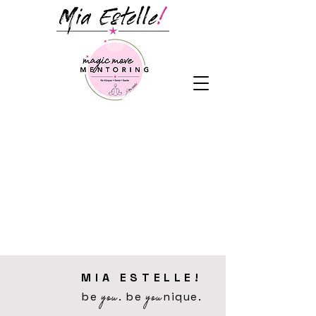
MIA ESTELLE!
you
you
be
. be
nique.